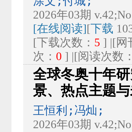
涂文;付城;
2026年03期 v.42;No
[在线阅读]
[
下载
10
[下载次数：
5
] |
次：
0
] |[阅读次数
全球冬奥十年研究(
景、热点主题与
王恒利;冯灿;
2026年03期 v.42;No