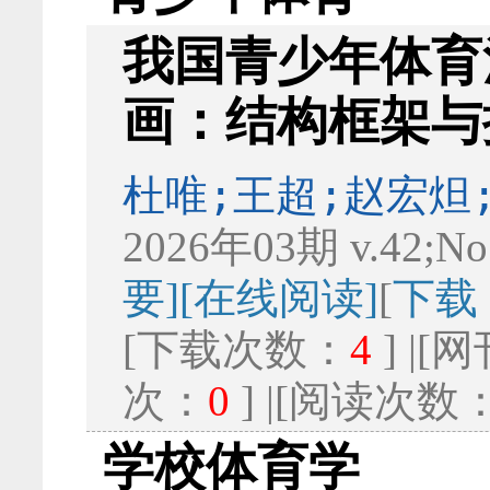
我国青少年体育
画：结构框架与
杜唯;王超;赵宏炟
2026年03期 v.42;No
要]
[在线阅读]
[
下载
[下载次数：
4
] |
次：
0
] |[阅读次数
学校体育学